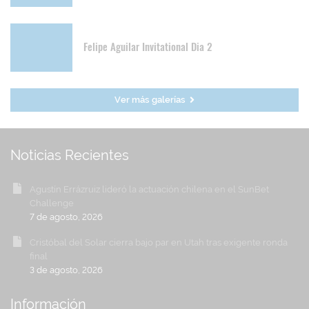
Felipe Aguilar Invitational Dia 2
Ver más galerías
Noticias Recientes
Agustín Errázruiz lideró la actuación chilena en el SunBet
Challenge
7 de agosto, 2026
Cristóbal del Solar cierra bajo par en Utah tras exigente ronda
final
3 de agosto, 2026
Información