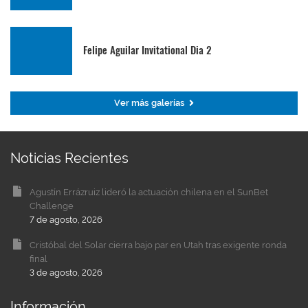
Felipe Aguilar Invitational Dia 2
Ver más galerías
Noticias Recientes
Agustín Errázruiz lideró la actuación chilena en el SunBet
Challenge
7 de agosto, 2026
Cristóbal del Solar cierra bajo par en Utah tras exigente ronda
final
3 de agosto, 2026
Información