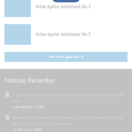
Felipe Aguilar Invitational Día 3
Felipe Aguilar Invitational Dia 2
Ver más galerías
Noticias Recientes
Cristóbal del Solar cierra bajo par en Utah tras exigente ronda
final
3 de agosto, 2026
Benjamín Saiz-Wenz cierra tercero y asegura tarjeta completa
para la Gira Profesional Mexicana
30 de julio, 2026