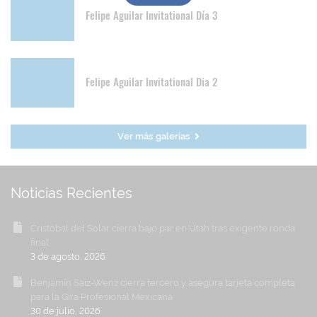
Felipe Aguilar Invitational Día 3
Felipe Aguilar Invitational Dia 2
Ver más galerías
Noticias Recientes
Cristóbal del Solar cierra bajo par en Utah tras exigente ronda
final
3 de agosto, 2026
Benjamín Saiz-Wenz cierra tercero y asegura tarjeta completa
para la Gira Profesional Mexicana
30 de julio, 2026