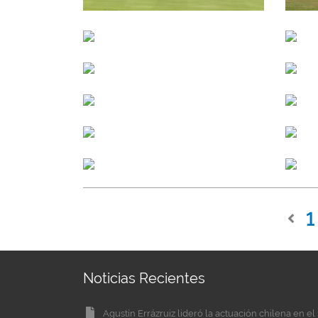
1
Noticias Recientes
Agustín Errázruiz lideró la actuación chilena en 