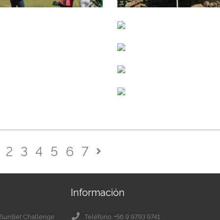
2
3
4
5
6
7
Información
el SunBet Challenge
Teléfono: +56 9 9793 9741