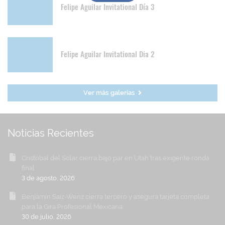
Felipe Aguilar Invitational Día 3
Felipe Aguilar Invitational Dia 2
Ver más galerías
Noticias Recientes
Cristóbal del Solar cierra bajo par en Utah tras exigente ronda
final
3 de agosto, 2026
Benjamín Saiz-Wenz cierra tercero y asegura tarjeta completa
para la Gira Profesional Mexicana
30 de julio, 2026