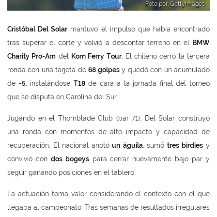
Foto por: GettyImages
Cristóbal Del Solar
mantuvo el impulso que había encontrado
tras superar el corte y volvió a descontar terreno en el
BMW
Charity Pro-Am
del
Korn Ferry Tour
. El chileno cerró la tercera
ronda con una tarjeta de
68 golpes
y quedó con un acumulado
de
-5
, instalándose
T18
de cara a la jornada final del torneo
que se disputa en Carolina del Sur.
Jugando en el Thornblade Club (par 71), Del Solar construyó
una ronda con momentos de alto impacto y capacidad de
recuperación. El nacional anotó
un
águila
, sumó
tres
birdies
y
convivió con
dos bogeys
para cerrar nuevamente bajo par y
seguir ganando posiciones en el tablero.
La actuación toma valor considerando el contexto con el que
llegaba al campeonato. Tras semanas de resultados irregulares