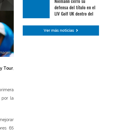
Niemann cerró su
defensa del título en el
LIV Golf UK dentro del
Top 30
Ver más noticias
yImages
ry Tour
,
primera
 por la
mejorar
ores 65