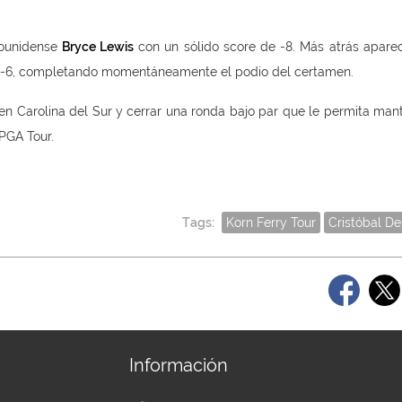
dounidense
Bryce Lewis
con un sólido score de -8. Más atrás apare
-6, completando momentáneamente el podio del certamen.
 en Carolina del Sur y cerrar una ronda bajo par que le permita man
PGA Tour.
Tags:
Korn Ferry Tour
Cristóbal De
Información