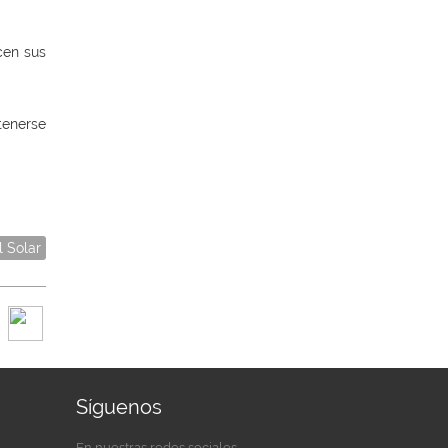
cen sus
tenerse
l Solar
Síguenos
En nuestras redes sociales