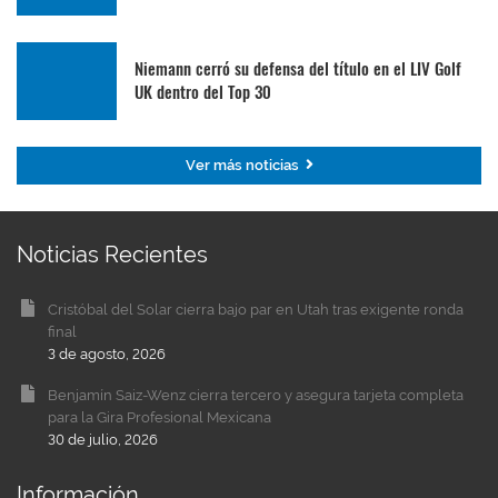
Niemann cerró su defensa del título en el LIV Golf
UK dentro del Top 30
Ver más noticias
Noticias Recientes
Cristóbal del Solar cierra bajo par en Utah tras exigente ronda
final
3 de agosto, 2026
Benjamín Saiz-Wenz cierra tercero y asegura tarjeta completa
para la Gira Profesional Mexicana
30 de julio, 2026
Información