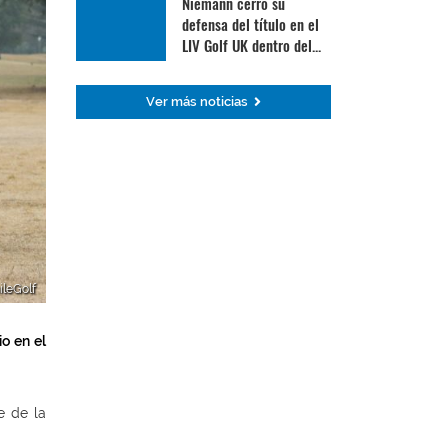
Niemann cerró su
defensa del título en el
LIV Golf UK dentro del...
Ver más noticias
ileGolf
o en el
e de la