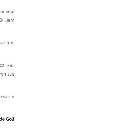
hacerse
William
al tras
s (-9).
ron sus
Preuss y
de Golf