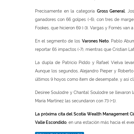
Precisamente en la categoría
Gross General
, Jo
ganadores con 66 golpes (-6), con tres de margen
Fookes, que hicieron 69 (-3). Vargas y Fornés van a 
En el segmento de los
Varones Neto
, Pablo Abum
reportar 65 impactos (-7), mientras que Cristian L
La dupla de Patricio Piddo y Rafael Vielva leva
Aunque los segundos, Alejandro Pieper y Roberto E
últimos 9 hoyos como ítem de desempate, y así clas
Desiree Soulodre y Chantal Soulodre se llevaron 
María Martínez las secundaron con 73 (+1).
La próxima cita del Scotia Wealth Management Cir
Valle Escondido
, en una estación más hacia el even