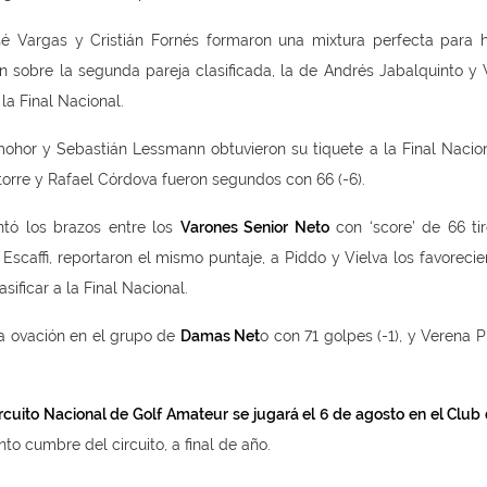
sé Vargas y Cristián Fornés formaron una mixtura perfecta para 
 sobre la segunda pareja clasificada, la de Andrés Jabalquinto y 
la Final Nacional.
ohor y Sebastián Lessmann obtuvieron su tiquete a la Final Nacion
atorre y Rafael Córdova fueron segundos con 66 (-6).
ntó los brazos entre los
Varones Senior Neto
con ‘score’ de 66 tiro
scaffi, reportaron el mismo puntaje, a Piddo y Vielva los favorecie
ificar a la Final Nacional.
la ovación en el grupo de
Damas Net
o con 71 golpes (-1), y Verena 
cuito Nacional de Golf Amateur se jugará el 6 de agosto en el Club 
to cumbre del circuito, a final de año.