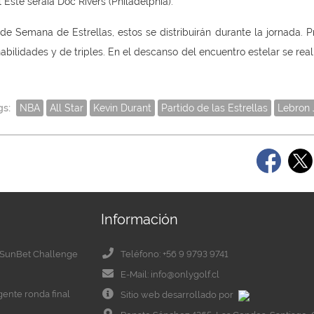
 Este seráía Doc Rivers (Philadelphia).
de Semana de Estrellas, estos se distribuirán durante la jornada. Pr
habilidades y de triples. En el descanso del encuentro estelar se real
gs:
NBA
All Star
Kevin Durant
Partido de las Estrellas
Lebron
Información
el SunBet Challenge
Teléfono: +56 9 9793 9741
E-Mail: info@onlygolf.cl
igente ronda final
Sitio web desarrollado por