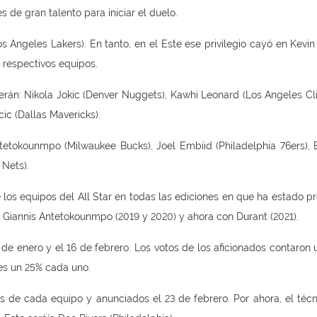
s de gran talento para iniciar el duelo.
 Angeles Lakers). En tanto, en el Este ese privilegio cayó en Kevin
 respectivos equipos.
serán: Nikola Jokic (Denver Nuggets), Kawhi Leonard (Los Angeles Cli
ic (Dallas Mavericks).
ntetokounmpo (Milwaukee Bucks), Joel Embiid (Philadelphia 76ers), 
 Nets).
los equipos del All Star en todas las ediciones en que ha estado pr
 Giannis Antetokounmpo (2019 y 2020) y ahora con Durant (2021).
 de enero y el 16 de febrero. Los votos de los aficionados contaron 
res un 25% cada uno.
s de cada equipo y anunciados el 23 de febrero. Por ahora, el técn