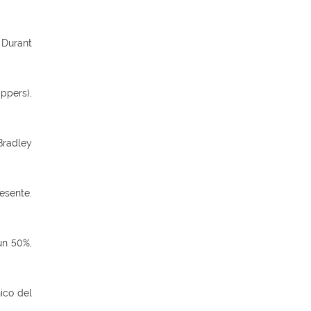
 Durant
ppers),
Bradley
esente.
un 50%,
ico del