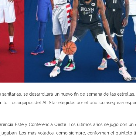
Foto po
 sanitarias, se desarrollará un nuevo fin de semana de las estrellas
brillo. Los equipos del All Star elegidos por el público aseguran esp
ferencia Este y Conferencia Oeste. Los últimos años se jugó con un 
jugaban. Los más votados, como siempre, conforman el quinteto tit