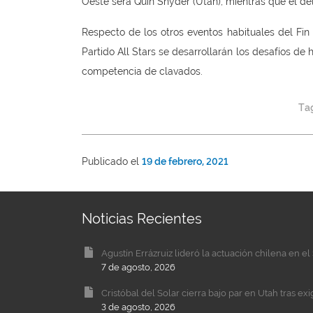
Oeste será Quin Snyder (Utah), mientras que el del
Respecto de los otros eventos habituales del Fin 
Partido All Stars se desarrollarán los desafíos de 
competencia de clavados.
Ta
Publicado el
19 de febrero, 2021
Noticias Recientes
Agustín Errázruiz lideró la actuación chilena en 
7 de agosto, 2026
Cristóbal del Solar cierra bajo par en Utah tras ex
3 de agosto, 2026