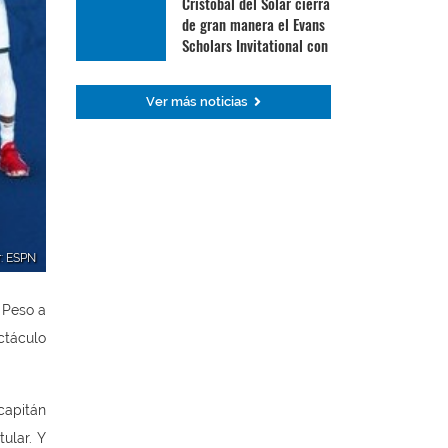
Cristóbal del Solar cierra
de gran manera el Evans
Scholars Invitational con
su mejor ronda
Ver más noticias
r: ESPN
. Peso a
ectáculo
capitán
ular. Y