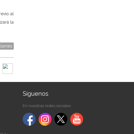
evio al
izará la
 James
Síguenos
En nuestras redes sociales