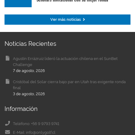
Ver más noticias
Noticias Recientes
Agustín Errázruiz lideró la actuación chilena en el SunBet
Challenge
7 de agosto, 2026
Cristóbal del Solar cierra bajo par en Utah tras exigente ronda
final
3 de agosto, 2026
Información
Teléfono: +56 9 9793 9741
E-Mail: info@onlygolf.cl