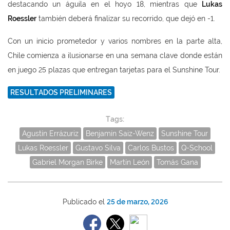
destacando un águila en el hoyo 18, mientras que
Lukas
Roessler
también deberá finalizar su recorrido, que dejó en -1.
Con un inicio prometedor y varios nombres en la parte alta,
Chile comienza a ilusionarse en una semana clave donde están
en juego 25 plazas que entregan tarjetas para el Sunshine Tour.
RESULTADOS PRELIMINARES
Tags:
Agustín Errázuriz
Benjamín Saiz-Wenz
Sunshine Tour
Lukas Roessler
Gustavo Silva
Carlos Bustos
Q-School
Gabriel Morgan Birke
Martín León
Tomás Gana
Publicado el
25 de marzo, 2026