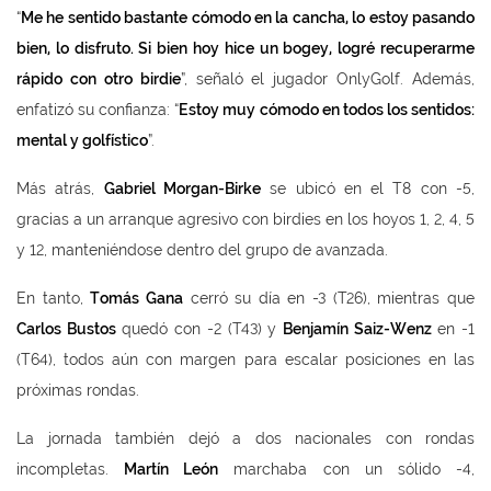
“
Me he sentido bastante cómodo en la cancha, lo estoy pasando
bien, lo disfruto. Si bien hoy hice un bogey, logré recuperarme
rápido con otro birdie
”, señaló el jugador OnlyGolf. Además,
enfatizó su confianza: “
Estoy muy cómodo en todos los sentidos:
mental y golfístico
”.
Más atrás,
Gabriel Morgan-Birke
se ubicó en el T8 con -5,
gracias a un arranque agresivo con birdies en los hoyos 1, 2, 4, 5
y 12, manteniéndose dentro del grupo de avanzada.
En tanto,
Tomás Gana
cerró su día en -3 (T26), mientras que
Carlos Bustos
quedó con -2 (T43) y
Benjamín Saiz-Wenz
en -1
(T64), todos aún con margen para escalar posiciones en las
próximas rondas.
La jornada también dejó a dos nacionales con rondas
incompletas.
Martín León
marchaba con un sólido -4,