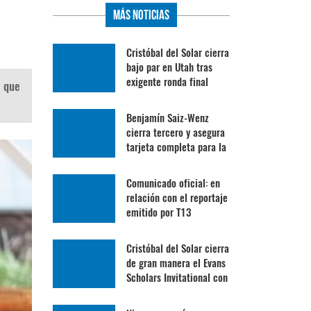
Más Noticias
Cristóbal del Solar cierra
bajo par en Utah tras
exigente ronda final
 que
Benjamín Saiz-Wenz
cierra tercero y asegura
tarjeta completa para la
Gira Profesional
Mexicana
Comunicado oficial: en
relación con el reportaje
emitido por T13
Cristóbal del Solar cierra
de gran manera el Evans
Scholars Invitational con
su mejor ronda