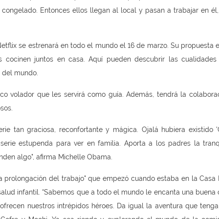
 congelado. Entonces ellos llegan al local y pasan a trabajar en él
flix se estrenará en todo el mundo el 16 de marzo. Su propuesta e
os cocinen juntos en casa. Aquí pueden descubrir las cualidades
s del mundo.
ico volador que les servirá como guía. Además, tendrá la colabora
sos.
rie tan graciosa, reconfortante y mágica. Ojalá hubiera existido '
erie estupenda para ver en familia. Aporta a los padres la tranq
den algo", afirma Michelle Obama.
a prolongación del trabajo" que empezó cuando estaba en la Casa 
a salud infantil. “Sabemos que a todo el mundo le encanta una buena
ofrecen nuestros intrépidos héroes. Da igual la aventura que tenga