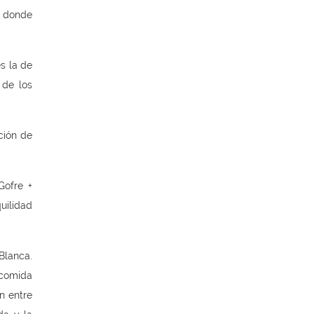
, donde
s la de
 de los
ción de
Gofre +
uilidad
Blanca.
 comida
n entre