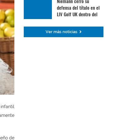
Niemann cerró su
defensa del título en el
LIV Golf UK dentro del
Top 30
Ver más noticias
nfantil
samente
ueño de