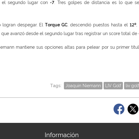
el segundo lugar con
-7
. Tres golpes de distancia es lo que s
o logran despegar. El
Torque GC
, descendió puestos hasta el
12º
,
que avanzó desde el segundo lugar tras registrar un score total de
emann mantiene sus opciones altas para pelear por su primer títul
Tags:
Joaquin Niemann
LIV Golf
liv gol
Información