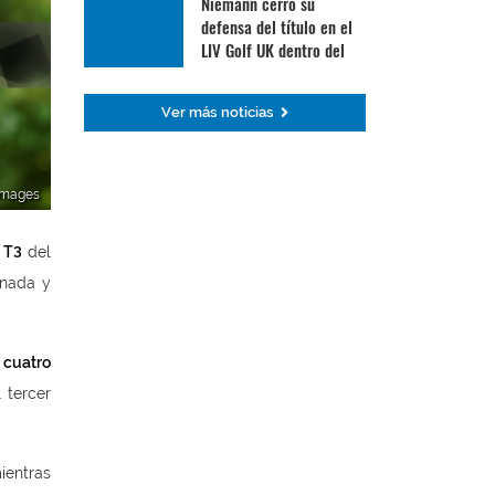
Niemann cerró su
defensa del título en el
LIV Golf UK dentro del
Top 30
Ver más noticias
yImages
l
T3
del
rnada y
o
cuatro
 tercer
mientras