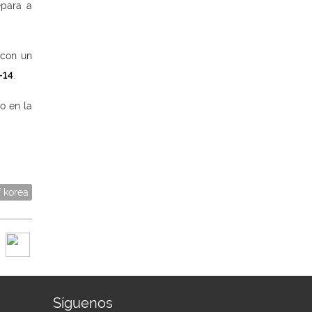
epara a
 con un
-14
.
o en la
f korea
Síguenos