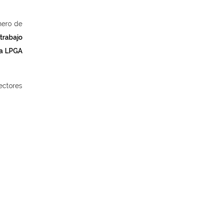
nero de
trabajo
la LPGA
ectores