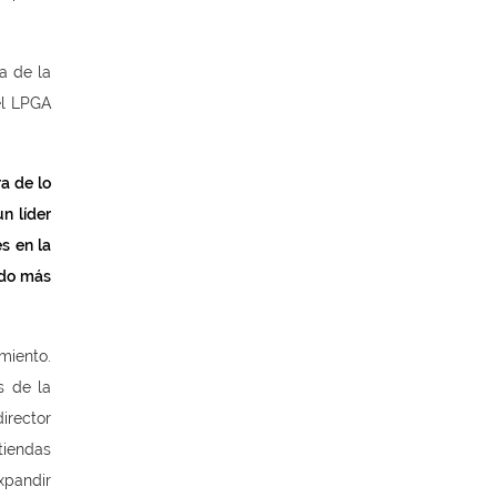
a de la
el LPGA
a de lo
un líder
s en la
ido más
miento.
s de la
irector
tiendas
xpandir