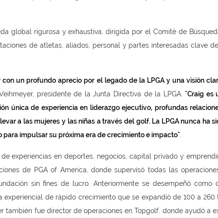
a global rigurosa y exhaustiva, dirigida por el Comité de Búsqued
taciones de atletas, aliados, personal y partes interesadas clave d
 con un profundo aprecio por el legado de la LPGA y una visión clar
. Veihmeyer, presidente de la Junta Directiva de la LPGA.
"Craig es 
ón única de experiencia en liderazgo ejecutivo, profundas relacione
evar a las mujeres y las niñas a través del golf. La LPGA nunca ha s
o para impulsar su próxima era de crecimiento e impacto"
.
de experiencias en deportes, negocios, capital privado y emprendi
aciones de PGA of America, donde supervisó todas las operacione
undación sin fines de lucro. Anteriormente se desempeñó como d
ta experiencial de rápido crecimiento que se expandió de 100 a 260 
sler también fue director de operaciones en Topgolf, donde ayudó a e