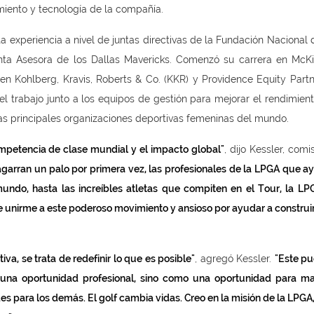
miento y tecnología de la compañía.
 experiencia a nivel de juntas directivas de la Fundación Nacional d
unta Asesora de los Dallas Mavericks. Comenzó su carrera en McK
 Kohlberg, Kravis, Roberts & Co. (KKR) y Providence Equity Partn
 el trabajo junto a los equipos de gestión para mejorar el rendimien
as principales organizaciones deportivas femeninas del mundo.
ompetencia de clase mundial y el impacto global"
, dijo Kessler, com
arran un palo por primera vez, las profesionales de la LPGA que a
undo, hasta las increíbles atletas que compiten en el Tour, la LP
e unirme a este poderoso movimiento y ansioso por ayudar a construir
iva, se trata de redefinir lo que es posible"
, agregó Kessler.
"Este pu
una oportunidad profesional, sino como una oportunidad para ma
s para los demás. El golf cambia vidas. Creo en la misión de la LPGA