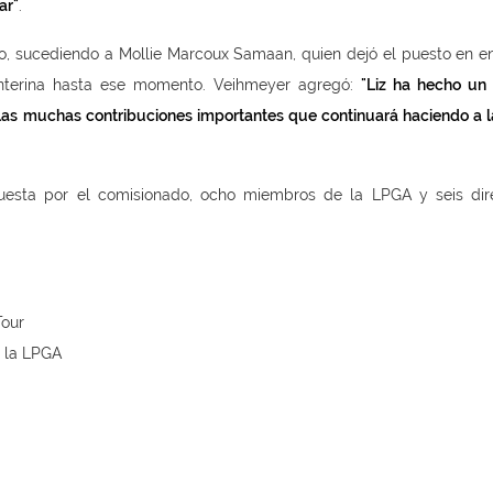
ar"
.
ulio, sucediendo a Mollie Marcoux Samaan, quien dejó el puesto en e
interina hasta ese momento. Veihmeyer agregó:
"Liz ha hecho un 
s las muchas contribuciones importantes que continuará haciendo a 
uesta por el comisionado, ocho miembros de la LPGA y seis dir
Tour
e la LPGA