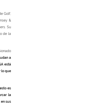
e Golf,
insey &
ers. Su
to de la
isionado
yudan a
GA está
 lo que
esto es
rcar la
, en sus