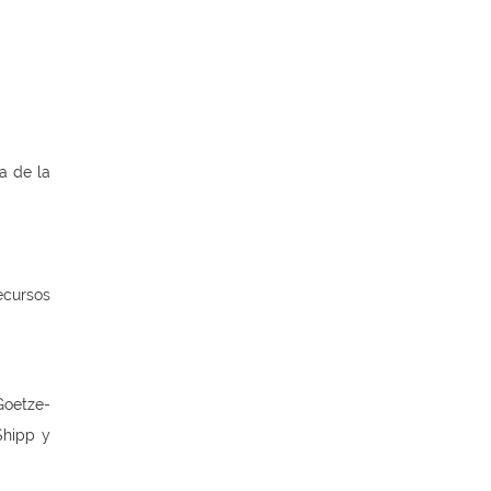
a de la
ecursos
Goetze-
Shipp y