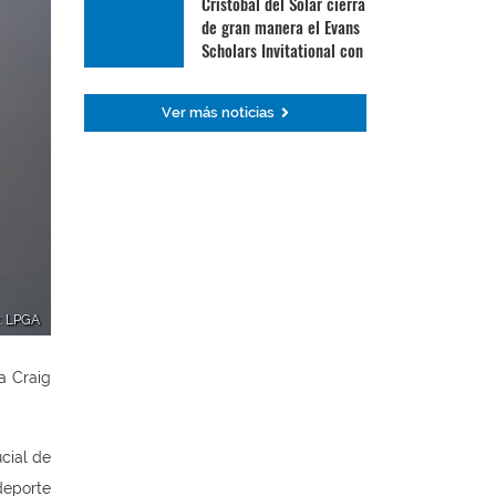
Cristóbal del Solar cierra
de gran manera el Evans
Scholars Invitational con
su mejor ronda
Ver más noticias
r: LPGA
a Craig
cial de
deporte