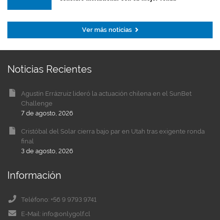
Ver más noticias
Noticias Recientes
Agustín Errázruiz lideró la actuación chilena en el SunBet
Challenge
7 de agosto, 2026
Cristóbal del Solar cierra bajo par en Utah tras exigente ronda
final
3 de agosto, 2026
Información
Teléfono: +56 9 9793 9741
E-Mail: info@onlygolf.cl