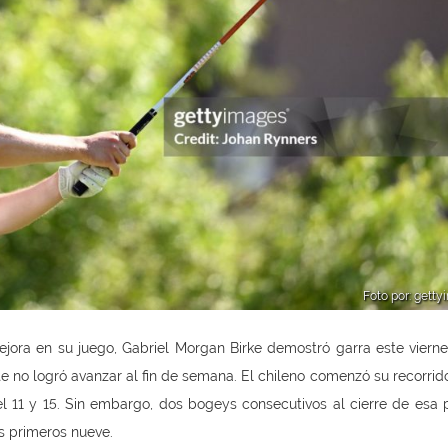
Foto por: gett
ora en su juego, Gabriel Morgan Birke demostró garra este vierne
o logró avanzar al fin de semana. El chileno comenzó su recorrido
l 11 y 15. Sin embargo, dos bogeys consecutivos al cierre de esa 
os primeros nueve.