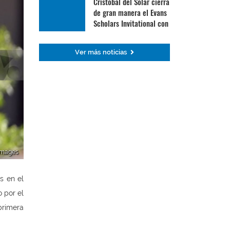
Cristóbal del Solar cierra
de gran manera el Evans
Scholars Invitational con
su mejor ronda
Ver más noticias
yimages
s en el
 por el
primera