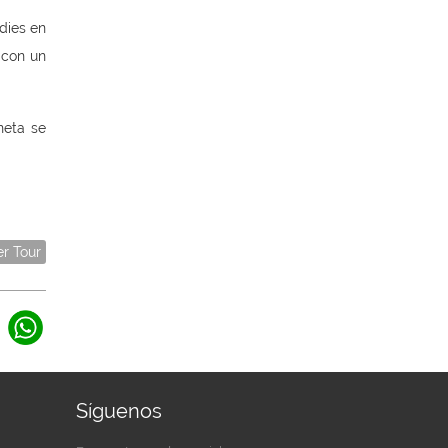
dies en
o con un
neta se
er Tour
Síguenos