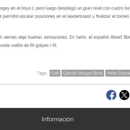
bogey en el hoyo 1, pero luego desplegó un gran nivel con cuatro bir
 le permitió escalar posiciones en el leaderboard y finalizar el torne
l viernes deja buenas sensaciones. En tanto, el español Albert Bo
gunda vuelta de 65 golpes (-6).
Tags:
Golf
Gabriel Morgan Birke
Hotel Plann
Información