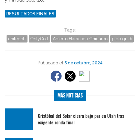
y Trinidad Soto (DJ).
RESULTADOS FINALES
Tags:
chilegolf
OnlyGolf
Abierto Hacienda Chicureo
pipo guidi
Publicado el
5 de octubre, 2024
Más Noticias
Cristóbal del Solar cierra bajo par en Utah tras
exigente ronda final