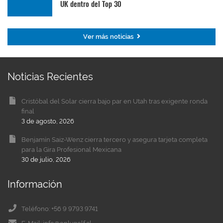
UK dentro del Top 30
Ver más noticias
Noticias Recientes
Cristóbal del Solar cierra bajo par en Utah tras exigente ronda
final
3 de agosto, 2026
Benjamín Saiz-Wenz cierra tercero y asegura tarjeta completa
para la Gira Profesional Mexicana
30 de julio, 2026
Información
Teléfono: +56 9 9793 9741