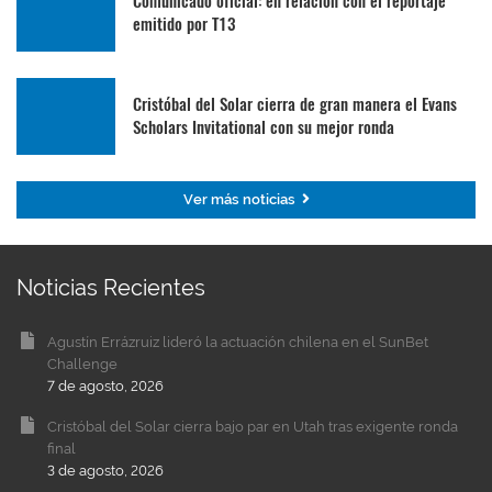
Comunicado oficial: en relación con el reportaje
emitido por T13
Cristóbal del Solar cierra de gran manera el Evans
Scholars Invitational con su mejor ronda
Ver más noticias
Noticias Recientes
Agustín Errázruiz lideró la actuación chilena en el SunBet
Challenge
7 de agosto, 2026
Cristóbal del Solar cierra bajo par en Utah tras exigente ronda
final
3 de agosto, 2026