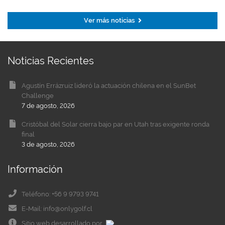
Ver más noticias
Noticias Recientes
Agustín Errázruiz lideró la actuación chilena en el SunBet
Challenge
7 de agosto, 2026
Cristóbal del Solar cierra bajo par en Utah tras exigente ronda
final
3 de agosto, 2026
Información
Teléfono: +56 9 9793 9741
E-Mail: info@onlygolf.cl
Sitio web desarrollado por