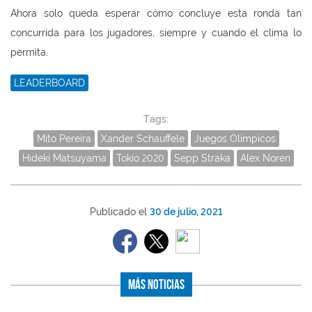
Ahora solo queda esperar cómo concluye esta ronda tan
concurrida para los jugadores, siempre y cuando el clima lo
permita.
LEADERBOARD
Tags:
Mito Pereira
Xander Schauffele
Juegos Olímpicos
Hideki Matsuyama
Tokio 2020
Sepp Straka
Alex Noren
Publicado el
30 de julio, 2021
Más Noticias