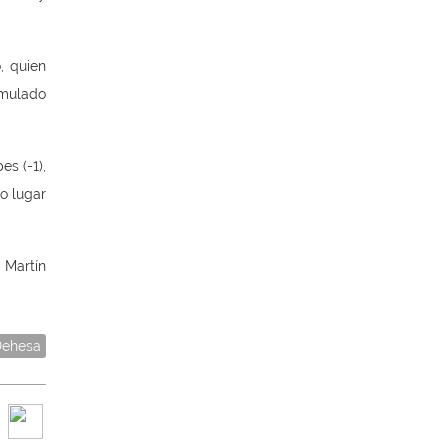
, quien
umulado
s (-1),
o lugar
 Martín
Dehesa