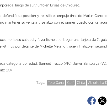
porada, luego de su triunfo en Brisas de Chicureo.
a defendió su posición y resistió el empuje final de Martín Cancino
ogró mantener su ventaja y se alzó con el primer puesto con un ac
vamente su calidad y favoritismo al entregar una tarjeta de 71 golpe
8, muy por delante de Michelle Melandri, quien finalizó en segund
a categoría por edad: Samuel Trucco (VPJ), Javier Santolaya (VJ),
itz (DJ).
Tags:
Toto Gana
Golf
Chile
Abierto La 