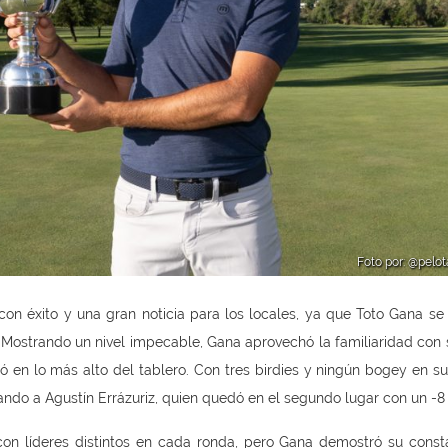
Foto por: @pelo
on éxito y una gran noticia para los locales, ya que Toto Gana se
. Mostrando un nivel impecable, Gana aprovechó la familiaridad con 
jó en lo más alto del tablero. Con tres birdies y ningún bogey en su
ando a Agustín Errázuriz, quien quedó en el segundo lugar con un -8 
on líderes distintos en cada ronda, pero Gana demostró su const