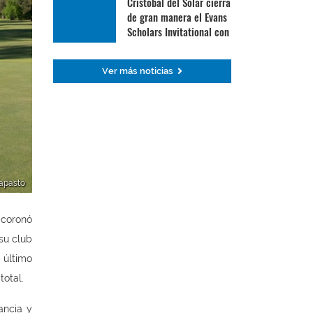
Cristóbal del Solar cierra
de gran manera el Evans
Scholars Invitational con
su mejor ronda
Ver más noticias
tapasto
 coronó
su club
 último
total.
ancia y