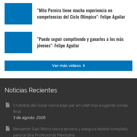
"Mito Pereira tiene mucha experiencia en
competencias del Ciclo Olímpico": Felipe Aguilar
"Puedo seguir compitiendo y ganarles a los más
jóvenes": Felipe Aguilar
Ver más videos
Noticias Recientes
Cristóbal del Solar cierra bajo par en Utah tras exigente ronda
final
3 de agosto, 2026
Benjamín Saiz-Wenz cierra tercero y asegura tarjeta completa
para la Gira Profesional Mexicana