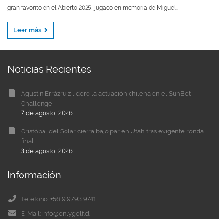
gran favorito en el Abierto 2025, jugado en memoria de Miguel...
Leer más
Noticias Recientes
Agustín Errázruiz lideró la actuación chilena en el SunBet
Challenge
7 de agosto, 2026
Cristóbal del Solar cierra bajo par en Utah tras exigente ronda
final
3 de agosto, 2026
Información
Teléfono: +56 9 9793 9741
E-Mail: info@onlygolf.cl