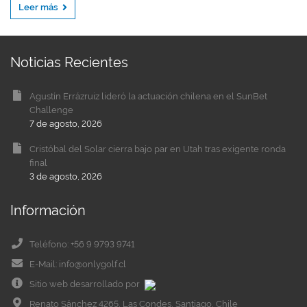
Leer más
Noticias Recientes
Agustín Errázruiz lideró la actuación chilena en el SunBet
Challenge
7 de agosto, 2026
Cristóbal del Solar cierra bajo par en Utah tras exigente ronda
final
3 de agosto, 2026
Información
Teléfono: +56 9 9793 9741
E-Mail: info@onlygolf.cl
Sitio web desarrollado por
Renato Sánchez 4265, Las Condes, Santiago, Chile