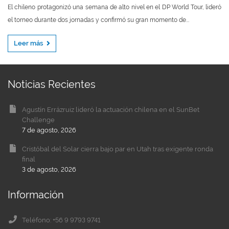
El chileno protagonizó una semana de alto nivel en el DP World Tour, lideró
el torneo durante dos jornadas y confirmó su gran momento de...
Leer más
Noticias Recientes
Agustín Errázruiz lideró la actuación chilena en el SunBet
Challenge
7 de agosto, 2026
Cristóbal del Solar cierra bajo par en Utah tras exigente ronda
final
3 de agosto, 2026
Información
Teléfono: +56 9 9793 9741