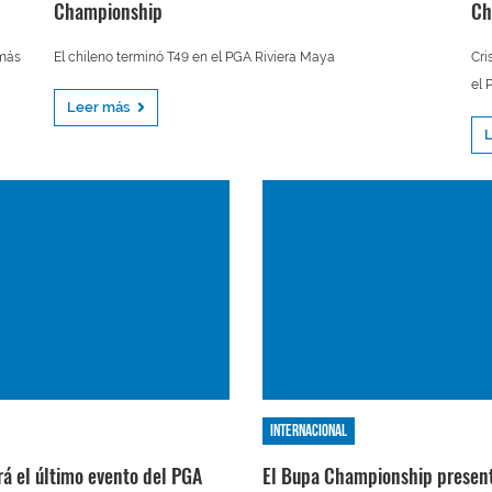
Championship
Ch
 más
El chileno terminó T49 en el PGA Riviera Maya
Cri
el 
Leer más
Internacional
rá el último evento del PGA
El Bupa Championship present