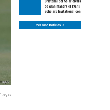
Cristóbal del Solar cierra
de gran manera el Evans
Scholars Invitational con
su mejor ronda
Ver más noticias
 Images
illegas