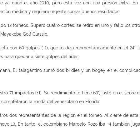
e ya ganó el año 2010, pero esta vez con una presión extra. En
nción médica y requiere urgente sumar buenos resultados.
 12 torneos. Superó cuatro cortes, se retiró en uno y falló los otro
 Mayakoba Golf Classic.
rjeta con 69 golpes (-1), que lo deja momentáneamente en el 24° lu
 para quedar a siete golpes del líder.
emann. El talagantino sumó dos birdies y un bogey en el complic
ó 71 impactos (+1). Su rendimiento lo tiene 63°, justo en el score d
 completaron la ronda del venezolano en Florida.
ros dos representantes de la región en el torneo. Al cierre de esta 
hoyo 13. En tanto, el colombiano Marcelo Rozo iba +4 también jug