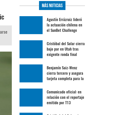
Más Noticias
ic
Agustín Errázruiz lideró
la actuación chilena en
el SunBet Challenge
carse
Cristóbal del Solar cierra
bajo par en Utah tras
exigente ronda final
Benjamín Saiz-Wenz
cierra tercero y asegura
tarjeta completa para la
Gira Profesional
Mexicana
Comunicado oficial: en
relación con el reportaje
emitido por T13