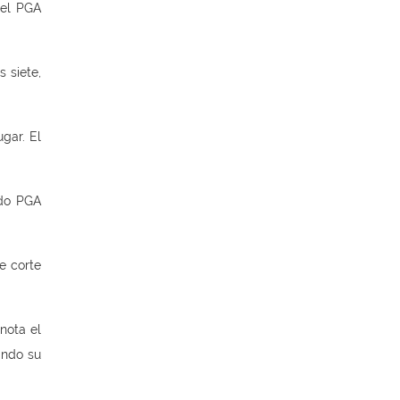
 el PGA
s siete,
gar. El
ado PGA
e corte
nota el
ando su