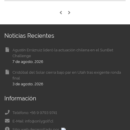
Noticias Recientes
Agustín Errázruiz lideró la actuación chilena en el SunBet
Challenge
7 de agosto, 2026
Cristóbal del Solar cierra bajo par en Utah tras exigente ronda
final
3 de agosto, 2026
Información
Teléfono: +56 9 9793 9741
E-Mail: info@onlygolf.cl
Sitio web desarrollado por