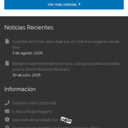
Ver más noticias
Noticias Recientes
Cristóbal del Solar cierra bajo par en Utah tras exigente ronda
final
3 de agosto, 2026
Benjamín Saiz-Wenz cierra tercero y asegura tarjeta completa
para la Gira Profesional Mexicana
30 de julio, 2026
Información
Teléfono: +56 9 9793 9741
E-Mail: info@onlygolf.cl
Sitio web desarrollado por