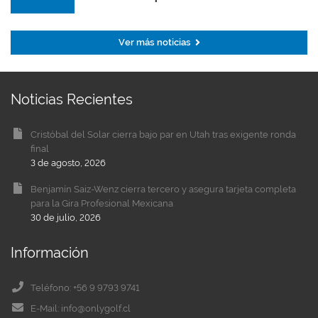
Ver más noticias
Noticias Recientes
Cristóbal del Solar cierra bajo par en Utah tras exigente ronda
final
3 de agosto, 2026
Benjamín Saiz-Wenz cierra tercero y asegura tarjeta completa
para la Gira Profesional Mexicana
30 de julio, 2026
Información
Teléfono: +56 9 9793 9741
E-Mail: info@onlygolf.cl