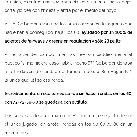
la caída, mientras una voz aparecía en su mente “no la dejes
corta, golpea con firmeza y entra por el medio del hoyo”.
Así, Al Geiberger levantaba los brazos después de lograr lo que
nadie había conseguido, bajar los 60,
ayudado por un 100% de
aciertos de fairways y greens en regulaci
ón y s
ólo 23 putts
.
Al retirarse del campo, mientras Lee -su caddie- decía al
publico “si me hiciera caso habría hecho 57”, Geiberger donaba
a la fundación de caridad del torneo la pelota Ben Hogan N°1,
la única que utilizó esa ronda.
Incre
íblemente, en ese torneo se fue sin hacer rondas en los 60,
con 72-72-59-70 se quedar
ía con el t
ítulo.
Dos semanas después marcó un 81, por lo que se jactó de ser
el único jugador en anotar rondas en los 50-60-70-80 en un
mismo mes.