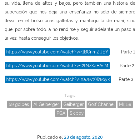
su vida, llena de altos y bajos, pero también una historia de
superación que nos deja una enseñanza no sólo de siempre
llevar en el bolso unas galletas y mantequilla de maní, sino
que, por sobre todo, a no rendirse y seguir adelante un paso a
la vez, hasta conseguir los objetivos.
https://www.youtube.com/watch?v=r1BCnmZiJEY
Parte 1
https://www.youtube.com/watch?v=l2tNzXaBAsM
Parte 2
https://www.youtube.com/watch?v=Xa797XW9oyk
Parte 3
Tags:
59 golpes
Al Geiberger
Geiberger
Golf Channel
Mr. 59
PGA
Skippy
Publicado el
23 de agosto, 2020