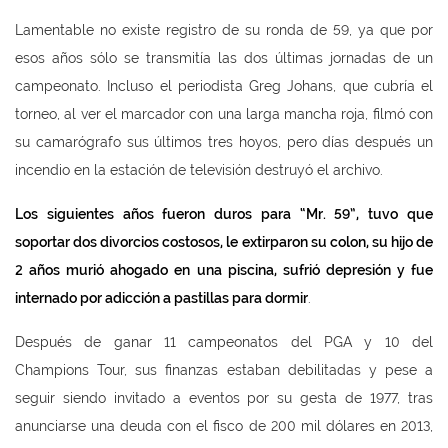
Lamentable no existe registro de su ronda de 59, ya que por
esos años sólo se transmitía las dos últimas jornadas de un
campeonato. Incluso el periodista Greg Johans, que cubría el
torneo, al ver el marcador con una larga mancha roja, filmó con
su camarógrafo sus últimos tres hoyos, pero días después un
incendio en la estación de televisión destruyó el archivo.
Los siguientes a
ños fueron duros para
“Mr. 59
”, tuvo que
soportar dos divorcios costosos, le extirparon su colon, su hijo de
2 a
ños muri
ó ahogado en una piscina, sufri
ó depresi
ón y fue
internado por adicci
ón a pastillas para dormir
.
Después de ganar 11 campeonatos del PGA y 10 del
Champions Tour, sus finanzas estaban debilitadas y pese a
seguir siendo invitado a eventos por su gesta de 1977, tras
anunciarse una deuda con el fisco de 200 mil dólares en 2013,