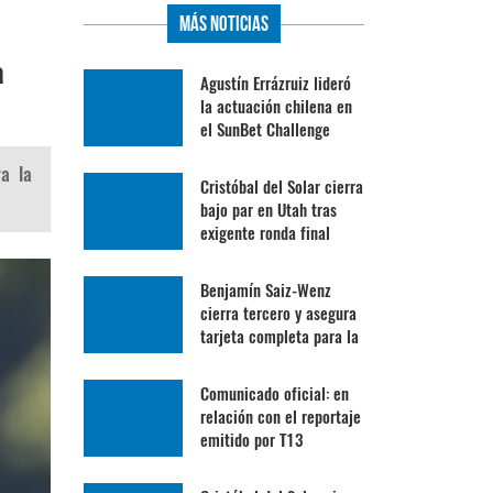
Más Noticias
a
Agustín Errázruiz lideró
la actuación chilena en
el SunBet Challenge
ra la
Cristóbal del Solar cierra
bajo par en Utah tras
exigente ronda final
Benjamín Saiz-Wenz
cierra tercero y asegura
tarjeta completa para la
Gira Profesional
Mexicana
Comunicado oficial: en
relación con el reportaje
emitido por T13