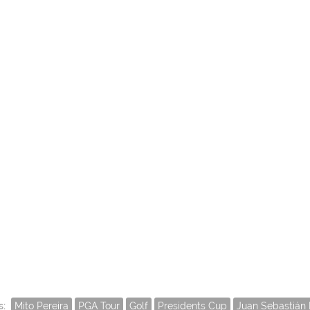
s:
Mito Pereira
PGA Tour
Golf
Presidents Cup
Juan Sebastián