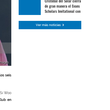
Cristóbal del Solar cierra
de gran manera el Evans
Scholars Invitational con
su mejor ronda
Ver más noticias
 Images
os seis
 Si Woo
Club en