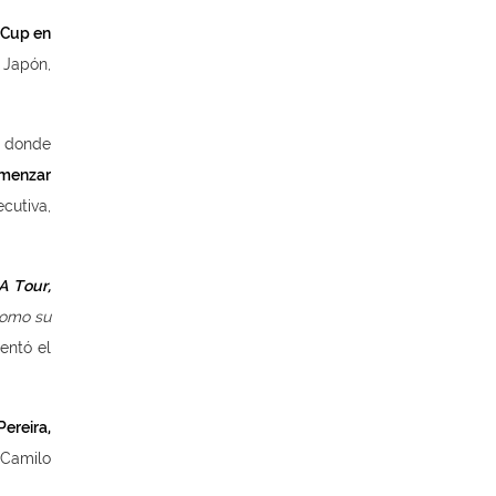
s Cup en
 Japón,
, donde
omenzar
utiva,
A Tour,
como su
entó el
ereira,
 Camilo