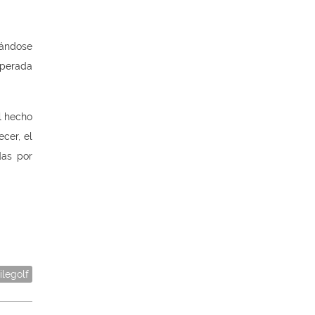
ándose
uperada
l hecho
cer, el
das por
ilegolf