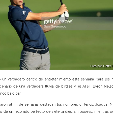
Foto por: Getty
 un verdadero centro de entretenimiento esta semana para los 
cenario de una verdadera lluvia de birdies y, el AT&T Byron Nels
nco bajo par.
aron al fin de semana, destacan los nombres chilenos. Joaquín 
 de un recorrido perfecto de siete birdies, sin bogeys, mientras q