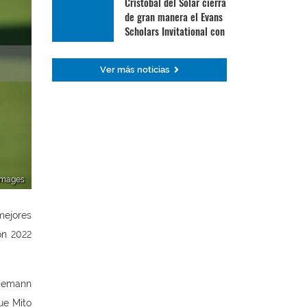
Cristóbal del Solar cierra
de gran manera el Evans
Scholars Invitational con
su mejor ronda
Ver más noticias
 Images
mejores
on 2022
Niemann
ue Mito