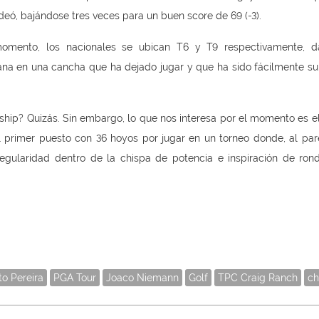
eó, bajándose tres veces para un buen score de 69 (-3).
omento, los nacionales se ubican T6 y T9 respectivamente, d
mana en una cancha que ha dejado jugar y que ha sido fácilmente s
hip? Quizás. Sin embargo, lo que nos interesa por el momento es e
l primer puesto con 36 hoyos por jugar en un torneo donde, al pare
gularidad dentro de la chispa de potencia e inspiración de ron
to Pereira
PGA Tour
Joaco Niemann
Golf
TPC Craig Ranch
ch