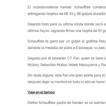
El estadounidense Xander Schauffele comenz
entregando tarjetas de 68, 63 y 68 golpes durante
Dejando todo para su última ronda donde sacó el 
últimos hoyos, logrando firmar una tarjeta de 67 
Schauffele le ganó por un golpe al golfista Ro
dándole la medalla de plata a Eslovaquía, su país 
Seguido por el taiwanés C.T Pan, quien se llevó 
McIlory, Sebastián Muñoz, Hideki Matsuyama y Pau
Sin duda alguna, esta fue una gran azaña para el
después dejar su nombre en todo lo alto en honor 
Viaje en el tiempo
Stefan Schauffele, padre de Xander, es un alemán