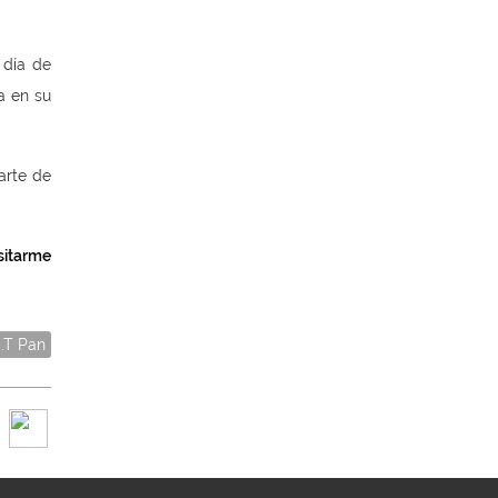
 día de
a en su
arte de
sitarme
.T Pan