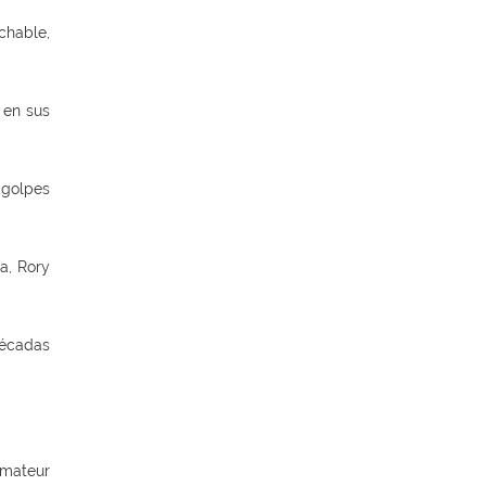
hable,
 en sus
 golpes
a, Rory
décadas
amateur