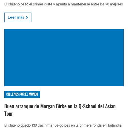
El chileno pasó el primer corte y apunta a mantenerse entre los 70 mejores
Leer más
Chilenos por el mundo
Buen arranque de Morgan Birke en la Q-School del Asian
Tour
El chileno quedó T38 tras firmar 69 golpes en la primera ronda en Tailandia