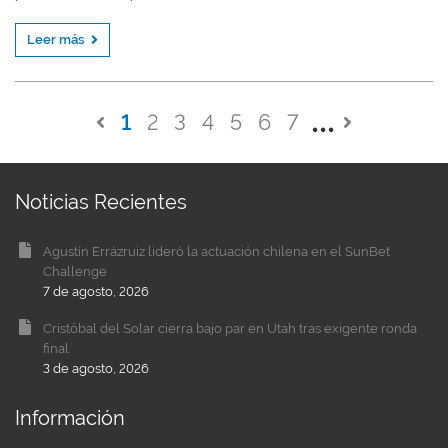
Leer más
1
2
3
4
5
6
7
Noticias Recientes
Agustín Errázruiz lideró la actuación chilena en el SunBet
Challenge
7 de agosto, 2026
Cristóbal del Solar cierra bajo par en Utah tras exigente ronda
final
3 de agosto, 2026
Información