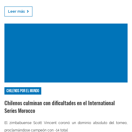
Leer más
Chilenos por el mundo
Chilenos culminan con dificultades en el International
Series Morocco
El zimbabuense Scott Vincent coronó un dominio absoluto del torneo,
proclamándose campeón con -14 total