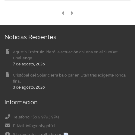
Noticias Recientes
Agustín Errázruiz lideró la actuación chilena en el SunBet
Challenge
7 de agosto, 2026
Cristóbal del Solar cierra bajo par en Utah tras exigente ronda
final
3 de agosto, 2026
Información
Teléfono: +56 9 9793 9741
E-Mail: info@onlygolf.cl
Sitio web desarrollado por