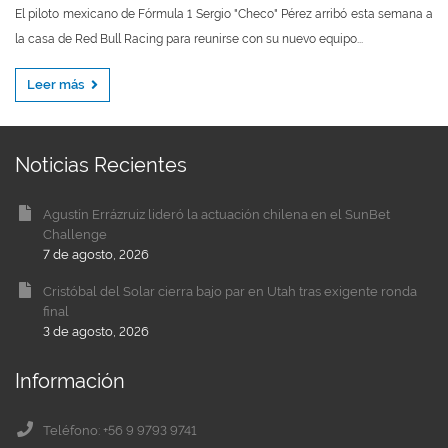
El piloto mexicano de Fórmula 1 Sergio "Checo" Pérez arribó esta semana a
la casa de Red Bull Racing para reunirse con su nuevo equipo...
Leer más
Noticias Recientes
Agustín Errázruiz lideró la actuación chilena en el SunBet
Challenge
7 de agosto, 2026
Cristóbal del Solar cierra bajo par en Utah tras exigente ronda
final
3 de agosto, 2026
Información
Teléfono: +56 9 9793 9741