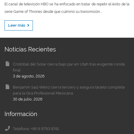
El canal de televisión HBO se ha enfocado en tratar de repetir el éxito de la
serie Game of Thrones desde que culminó su transmisión....
Leer más
Noticias Recientes
Cristóbal del Solar cierra bajo par en Utah tras exigente ronda
final
3 de agosto, 2026
Benjamín Saiz-Wenz cierra tercero y asegura tarjeta completa
para la Gira Profesional Mexicana
30 de julio, 2026
Información
Teléfono: +56 9 9793 9741