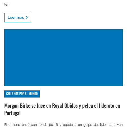
ten
Leer más
Chilenos por el mundo
Morgan Birke se luce en Royal Óbidos y pelea el liderato en
Portugal
El chileno brilló con ronda de -6 y quedó a un golpe del líder Lars Van