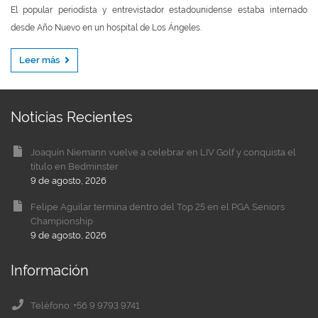
El popular periodista y entrevistador estadounidense estaba internado
desde Año Nuevo en un hospital de Los Ángeles.
Leer más
Noticias Recientes
Joaquín Niemann vuelve a celebrar en LIV Golf y conquista el
título en Bedminster
9 de agosto, 2026
Felipe Aguilar termina dentro del Top 25 en el PGA Seniors
Championship
9 de agosto, 2026
Información
Teléfono: +56 9 9793 9741