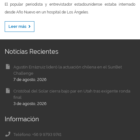
El popular periodista y entrevistador estadounidense estaba internado
desde Año Nuevo en un hospital de Los Ángeles.
Leer más
Noticias Recientes
Agustín Errázruiz lideró la actuación chilena en el SunBet
Challenge
7 de agosto, 2026
Cristóbal del Solar cierra bajo par en Utah tras exigente ronda
final
3 de agosto, 2026
Información
Teléfono: +56 9 9793 9741