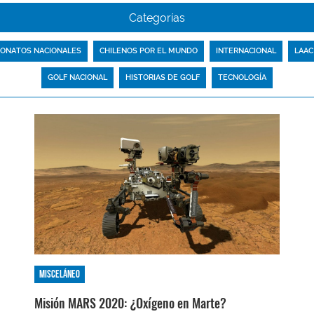
Categorías
ONATOS NACIONALES
CHILENOS POR EL MUNDO
INTERNACIONAL
LAAC
GOLF NACIONAL
HISTORIAS DE GOLF
TECNOLOGÍA
Misceláneo
Misión MARS 2020: ¿Oxígeno en Marte?