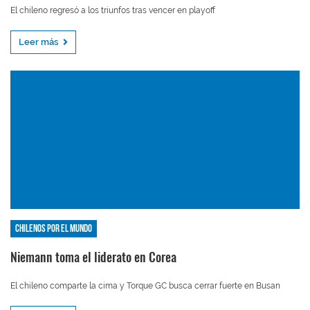
El chileno regresó a los triunfos tras vencer en playoff
Leer más
Chilenos por el mundo
Niemann toma el liderato en Corea
El chileno comparte la cima y Torque GC busca cerrar fuerte en Busan