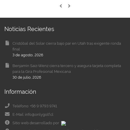
Noticias Recientes
Cristóbal del Solar cierra bajo par en Utah tras exigente ronda
final
3 de agosto, 2026
Benjamín Saiz-Wenz cierra tercero y asegura tarjeta completa
para la Gira Profesional Mexicana
30 de julio, 2026
Información
Teléfono: +56 9 9793 9741
E-Mail: info@onlygolf.cl
Sitio web desarrollado por