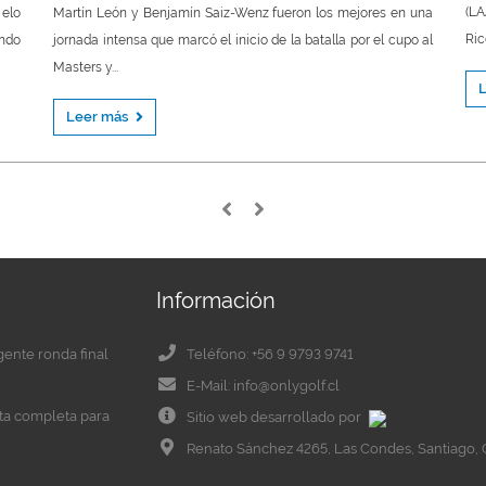
(LA
 elo
Martín León y Benjamín Saiz-Wenz fueron los mejores en una
Rico
undo
jornada intensa que marcó el inicio de la batalla por el cupo al
Masters y...
Leer más
Información
igente ronda final
Teléfono: +56 9 9793 9741
E-Mail: info@onlygolf.cl
eta completa para
Sitio web desarrollado por
Renato Sánchez 4265, Las Condes, Santiago, 