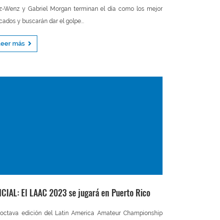
z-Wenz y Gabriel Morgan terminan el día como los mejor
cados y buscarán dar el golpe...
Leer más
ICIAL: El LAAC 2023 se jugará en Puerto Rico
octava edición del Latin America Amateur Championship