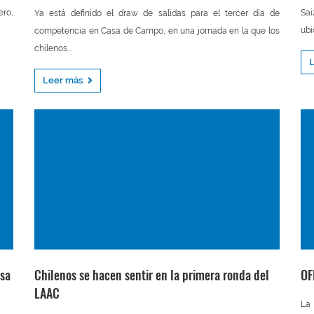
ero,
Sai
Ya está definido el draw de salidas para el tercer día de
ubi
competencia en Casa de Campo, en una jornada en la que los
chilenos...
Leer más
asa
Chilenos se hacen sentir en la primera ronda del
OF
LAAC
La 