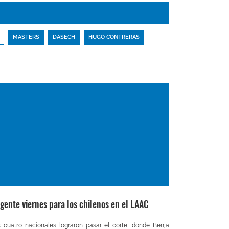
MASTERS
DASECH
HUGO CONTRERAS
igente viernes para los chilenos en el LAAC
 cuatro nacionales lograron pasar el corte, donde Benja