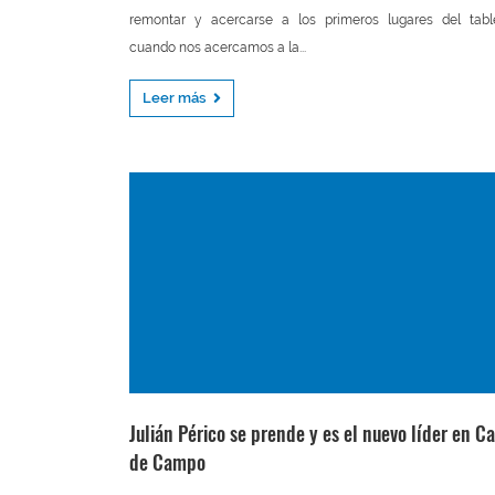
remontar y acercarse a los primeros lugares del tabl
cuando nos acercamos a la...
Leer más
Julián Périco se prende y es el nuevo líder en C
de Campo