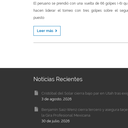
El peruano se prendió con una vuelta de 66 golpes (-6) qu
hacen liderar el torneo con tres golpes sobre el seg
puesto
Leer más
Noticias Recientes
Cristóbal del Solar cierra bajo par en Utah tras ex
3 de agosto, 2026
Benjamín Saiz-Wenz cierra tercero y asegura tarj
la Gira Profesional Mexicana
30 de julio, 2026