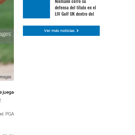
Niemann cerró su
defensa del título en el
LIV Golf UK dentro del
Top 30
Ver más noticias
 Images
se juega
.
del PGA