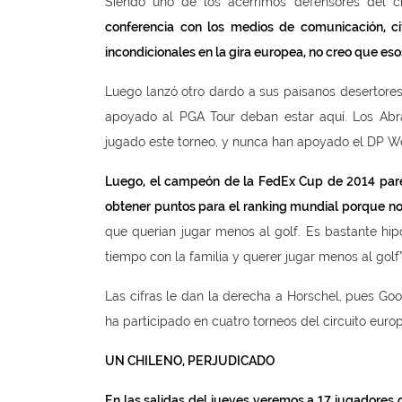
Siendo uno de los acérrimos defensores del ci
conferencia con los medios de comunicación, 
incondicionales en la gira europea, no creo que e
Luego lanzó otro dardo a sus paisanos desertor
apoyado al PGA Tour deban estar aquí. Los Abr
jugado este torneo, y nunca han apoyado el DP Wor
Luego, el campeón de la FedEx Cup de 2014 pareci
obtener puntos para el ranking mundial porque no 
que querían jugar menos al golf. Es bastante hip
tiempo con la familia y querer jugar menos al golf”
Las cifras le dan la derecha a Horschel, pues Go
ha participado en cuatro torneos del circuito eu
UN CHILENO, PERJUDICADO
En las salidas del jueves veremos a 17 jugadores 