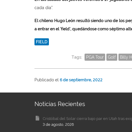
cada día”.
El chileno Hugo León resultó siendo uno de los per
a entrar en el ‘field’, quedándose como séptimo alt
FIELD
Tags:
PGA Tour
Golf
Billy 
Publicado el
6 de septiembre, 2022
Noticias Recientes
Cristóbal del Solar cierra bajo par en Utah tras ex
3 de agosto, 2026