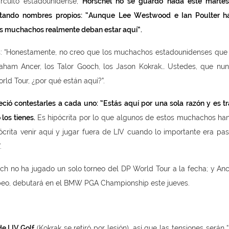
rcuito estadounidense,
Horschel no se guardó nada este marte
citando nombres propios: “Aunque Lee Westwood e Ian Poulter h
sos muchachos realmente deban estar aquí”.
es: “Honestamente, no creo que los muchachos estadounidenses que
aham Ancer, los Talor Gooch, los Jason Kokrak… Ustedes, que nu
ld Tour, ¿por qué están aquí?”.
ó contestarles a cada uno: “Estás aquí por una sola razón y es tr
los tienes.
Es hipócrita por lo que algunos de estos muchachos han
ócrita venir aquí y jugar fuera de LIV cuando lo importante era pa
.
och no ha jugado un solo torneo del DP World Tour a la fecha; y Anc
ropeo, debutará en el BMW PGA Championship este jueves.
de LIV Golf
(Kokrak se retiró por lesión), así que las tensiones serán