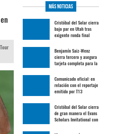
Más Noticias
 en
Cristóbal del Solar cierra
bajo par en Utah tras
exigente ronda final
 Tour
Benjamín Saiz-Wenz
cierra tercero y asegura
tarjeta completa para la
Gira Profesional
Mexicana
Comunicado oficial: en
relación con el reportaje
emitido por T13
Cristóbal del Solar cierra
de gran manera el Evans
Scholars Invitational con
su mejor ronda