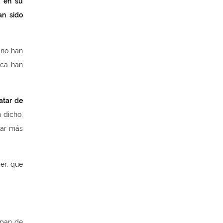
s en su
an sido
 no han
nca han
atar de
 dicho,
sar más
er, que
 “pan de