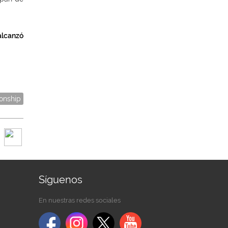
 alcanzó
nship
Síguenos
En nuestras redes sociales