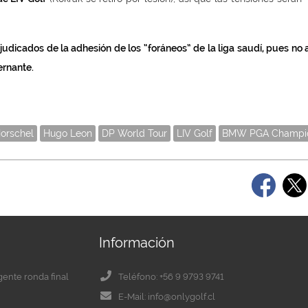
judicados de la adhesión de los “foráneos” de la liga saudí, pues no
ernante.
Horschel
Hugo Leon
DP World Tour
LIV Golf
BMW PGA Champio
Información
igente ronda final
Teléfono: +56 9 9793 9741
E-Mail: info@onlygolf.cl