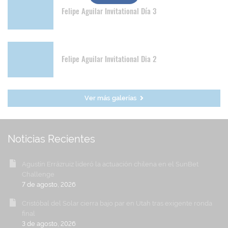
Felipe Aguilar Invitational Día 3
Felipe Aguilar Invitational Dia 2
Ver más galerías
Noticias Recientes
Agustín Errázruiz lideró la actuación chilena en el SunBet
Challenge
7 de agosto, 2026
Cristóbal del Solar cierra bajo par en Utah tras exigente ronda
final
3 de agosto, 2026