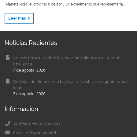
“Planeta Rojo” el próximo 8 de abril, un experimento que representaría...
Leer más
Noticias Recientes
Agustín Errázruiz lideró la actuación chilena en el SunBet
Challenge
7 de agosto, 2026
Cristóbal del Solar cierra bajo par en Utah tras exigente ronda
final
3 de agosto, 2026
Información
Teléfono: +56 9 9793 9741
E-Mail: info@onlygolf.cl