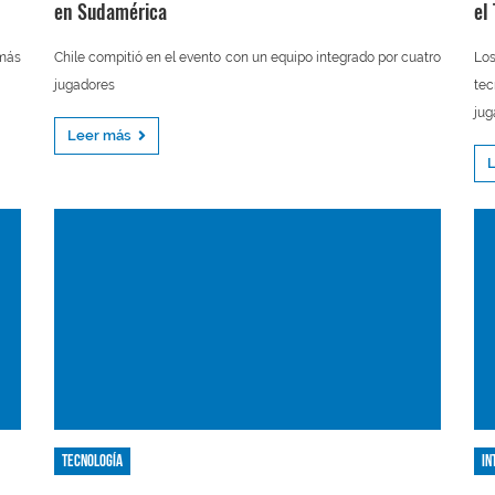
en Sudamérica
el
 más
Chile compitió en el evento con un equipo integrado por cuatro
Los
jugadores
tec
jug
Leer más
Tecnología
In