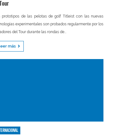
 Tour
 prototipos de las pelotas de golf Titleist con las nuevas
nologías experimentales son probados regularmente por los
adores del Tour durante las rondas de...
Leer más
ternacional