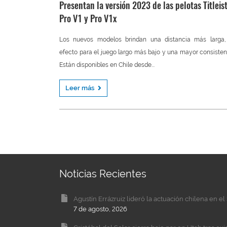
Presentan la versión 2023 de las pelotas Titleis
Pro V1 y Pro V1x
Los nuevos modelos brindan una distancia más larga,
efecto para el juego largo más bajo y una mayor consisten
Están disponibles en Chile desde...
Leer más
Noticias Recientes
Agustín Errázruiz lideró la actuación chilena en 
7 de agosto, 2026