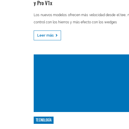
y Pro V1x
Los nuevos modelos ofrecen más velocidad desde el tee,
control con los hierros y más efecto con los wedges
Leer más
Tecnología