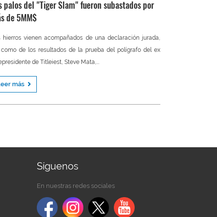
s palos del "Tiger Slam" fueron subastados por
s de 5MM$
 hierros vienen acompañados de una declaración jurada,
 como de los resultados de la prueba del polígrafo del ex
epresidente de Titleiest, Steve Mata,...
Leer más
Síguenos
En nuestras redes sociales