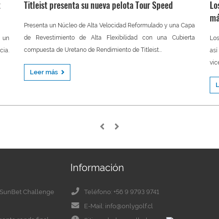
t
Titleist presenta su nueva pelota Tour Speed
Lo
má
Presenta un Núcleo de Alta Velocidad Reformulado y una Capa
de Revestimiento de Alta Flexibilidad con una Cubierta
 un
Los
compuesta de Uretano de Rendimiento de Titleist...
cia.
así
vic
Leer más
Información
el SunBet Challenge
Teléfono: +56 9 9793 9741
E-Mail: info@onlygolf.cl